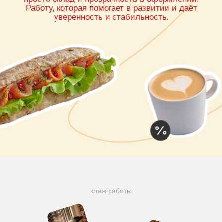
стаж работы